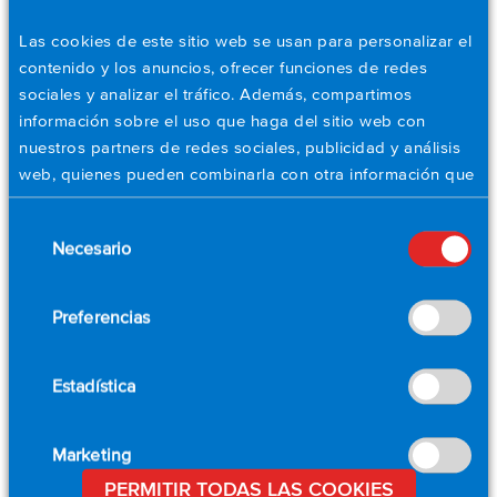
Las cookies de este sitio web se usan para personalizar el
Street
*
contenido y los anuncios, ofrecer funciones de redes
sociales y analizar el tráfico. Además, compartimos
información sobre el uso que haga del sitio web con
City
*
nuestros partners de redes sociales, publicidad y análisis
web, quienes pueden combinarla con otra información que
les haya proporcionado o que hayan recopilado a partir
Postal Code
*
Selección
del uso que haya hecho de sus servicios. Establezca sus
Necesario
de
preferencias de cookies a continuación.
consentimiento
Country
*
Preferencias
Estadística
Email
*
Marketing
Phone
PERMITIR TODAS LAS COOKIES