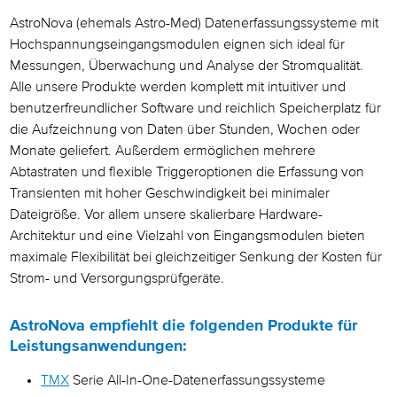
AstroNova (ehemals Astro-Med) Datenerfassungssysteme mit
Industriell
Hochspannungseingangsmodulen eignen sich ideal für
Energie- und Versorgungsunternehmen
Messungen, Überwachung und Analyse der Stromqualität.
Alle unsere Produkte werden komplett mit intuitiver und
Schienenverkehr
benutzerfreundlicher Software und reichlich Speicherplatz für
die Aufzeichnung von Daten über Stunden, Wochen oder
Schwermaschinenbau
Monate geliefert. Außerdem ermöglichen mehrere
Abtastraten und flexible Triggeroptionen die Erfassung von
Transienten mit hoher Geschwindigkeit bei minimaler
Dateigröße. Vor allem unsere skalierbare Hardware-
Architektur und eine Vielzahl von Eingangsmodulen bieten
maximale Flexibilität bei gleichzeitiger Senkung der Kosten für
Strom- und Versorgungsprüfgeräte.
AstroNova empfiehlt die folgenden Produkte für
Leistungsanwendungen:
TMX
Serie All-In-One-Datenerfassungssysteme