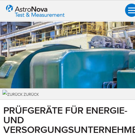
ZURÜCK
Übersicht
PRÜFGERÄTE FÜR ENERGIE-
UND
Luft-/Raumfahrt & Verteidigung
VERSORGUNGSUNTERNEHM
Automobilindustrie