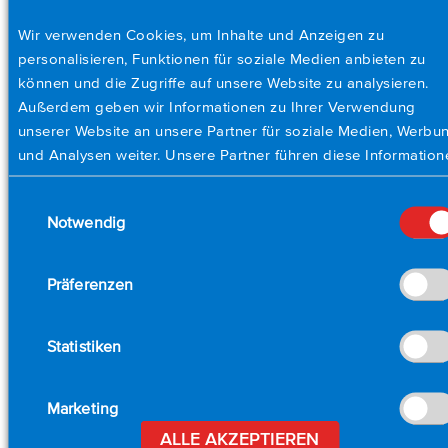
Echtzeit-Leistungsberechnungen
Wir verwenden Cookies, um Inhalte und Anzeigen zu
Maximieren Sie die Messauflösung mit
personalisieren, Funktionen für soziale Medien anbieten zu
anwenderkonfigurierbaren Eingangsbereichen
können und die Zugriffe auf unsere Website zu analysieren.
Schützen Sie Geräte mit programmierbaren
Außerdem geben wir Informationen zu Ihrer Verwendung
Alarmausgängen
unserer Website an unsere Partner für soziale Medien, Werbu
und Analysen weiter. Unsere Partner führen diese Information
Wie werden AstroNova-Systeme für
möglicherweise mit weiteren Daten zusammen, die Sie ihnen
Stromanwendungen eingesetzt?
Einwilligungsauswahl
bereitgestellt haben oder die sie im Rahmen Ihrer Nutzung de
Notwendig
Dienste gesammelt haben. Bitte legen Sie unten Ihre Cookie-
Die Datenerfassungssysteme AstroNova TMX, SmartCorder
Einstellungen fest.
und Daxus führen kritische Leistungsmessungen in vielen
Branchen durch, darunter Energieerzeugung, -übertragung,
Präferenzen
erneuerbare Energien und Transport.
Beispielsweise bieten unsere Systeme die gebräuchlichsten
Statistiken
Leistungsmessungen, einschließlich RMS (Spannung und
Strom), Frequenz, Oberschwingungen, Wirkleistung,
Marketing
Scheinleistung, Leistungsfaktor, harmonische
Gesamtverzerrung und viele andere. Durch die Unterstützung
ALLE AKZEPTIEREN