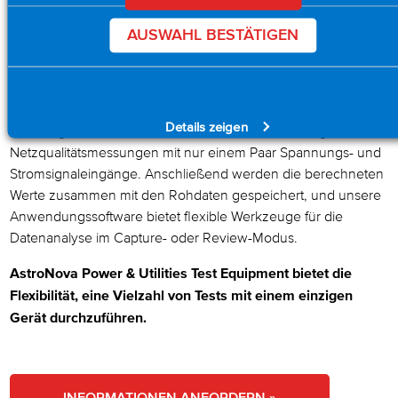
von Python™ und LabVIEW können Anwender also zusätzliche
Analysefunktionen implementieren und kundenspezifische
AUSWAHL BESTÄTIGEN
Anzeigen erstellen.
Darüber hinaus eignet sich das IHVM-4P für DDX-100 Daxus
und DDX-100 SmartCorder ideal für ein- oder dreiphasige
Details zeigen
Messungen, und die "Power Mode"-Funktion ermöglicht acht
Netzqualitätsmessungen mit nur einem Paar Spannungs- und
Stromsignaleingänge. Anschließend werden die berechneten
Werte zusammen mit den Rohdaten gespeichert, und unsere
Anwendungssoftware bietet flexible Werkzeuge für die
Datenanalyse im Capture- oder Review-Modus.
AstroNova Power & Utilities Test Equipment bietet die
Flexibilität, eine Vielzahl von Tests mit einem einzigen
Gerät durchzuführen.