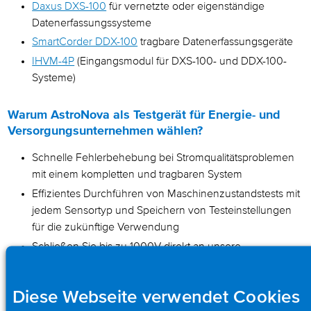
Daxus DXS-100
für vernetzte oder eigenständige
Datenerfassungssysteme
SmartCorder DDX-100
tragbare Datenerfassungsgeräte
IHVM-4P
(Eingangsmodul für DXS-100- und DDX-100-
Systeme)
Warum AstroNova als Testgerät für Energie- und
Versorgungsunternehmen wählen?
Schnelle Fehlerbehebung bei Stromqualitätsproblemen
mit einem kompletten und tragbaren System
Effizientes Durchführen von Maschinenzustandstests mit
jedem Sensortyp und Speichern von Testeinstellungen
für die zukünftige Verwendung
Schließen Sie bis zu 1000V direkt an unsere
Hochspannungseingangsmodule an
Hohe Isolation für transiente Spannungen und Sicherheit
Diese Webseite verwendet Cookies
Visualisieren und Aufzeichnen von RMS und anderen