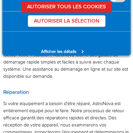
AUTORISER TOUS LES COOKIES
configuration idéale pour vos besoins.
AUTORISER LA SÉLECTION
Support technique
Nos ingénieurs de vente et d'assistance sont disponibles 24
heures sur 24, 7 jours sur 7, pour répondre à vos questions
techniques ou vous aider à configurer votre système. Pour
Afficher les détails
faciliter votre installation, AstroNova fournit des guides de
démarrage rapide simples et faciles à suivre avec chaque
système. Une assistance au démarrage en ligne et sur site est
disponible sur demande.
Réparation
Si votre équipement a besoin d'être réparé, AstroNova est
entièrement équipé pour le faire. Notre processus de retour
efficace garantit des réparations rapides et directes. Dès
réception de votre appareil, nous examinerons vos
commentaires, inspecterons l'équipement et déterminerons le