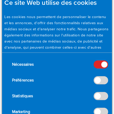
garantissant que nos solutions sont adaptées pour
Ce site Web utilise des cookies
répondre aux défis uniques de chaque environnement
de test.
Les cookies nous permettent de personnaliser le contenu
Conformité et certifications
et les annonces, d'offrir des fonctionnalités relatives aux
Tous les systèmes AstroNova sont soumis à des tests
médias sociaux et d'analyser notre trafic. Nous partageons
approfondis et à une assurance qualité pour répondre
également des informations sur l'utilisation de notre site
aux dernières normes de conformité mondiales,
avec nos partenaires de médias sociaux, de publicité et
garantissant ainsi un fonctionnement fiable dans les
d'analyse, qui peuvent combiner celles-ci avec d'autres
environnements réglementés.
informations que vous leur avez fournies ou qu'ils ont
Sélection
collectées lors de votre utilisation de leurs services.
Un soutien tout au long de la durée de vie
Nécessaires
du
Veuillez définir vos préférences en matière de cookies ci-
de votre équipement
consentement
dessous.
Préférences
Soutien aux ventes sur le terrain
Notre équipe internationale d'ingénieurs commerciaux est
Statistiques
prête à vous aider par téléphone ou en personne sur votre
site pour une consultation personnalisée, afin d'évaluer votre
Marketing
application spécifique et de vous recommander la