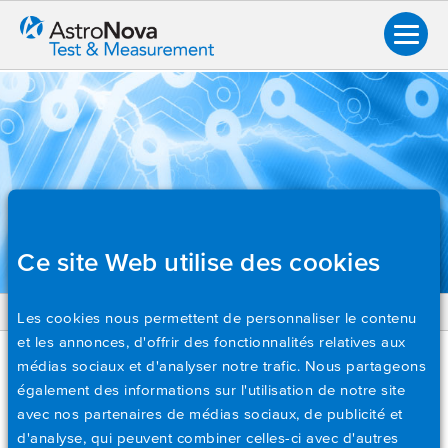
Ce site Web utilise des cookies
Les cookies nous permettent de personnaliser le contenu
RETOUR
et les annonces, d'offrir des fonctionnalités relatives aux
Vue d'ensemble
NOTES TECHNIQUES
médias sociaux et d'analyser notre trafic. Nous partageons
également des informations sur l'utilisation de notre site
Notes d'application
Création d'une application personnalisée de surveillance
avec nos partenaires de médias sociaux, de publicité et
Brochures
de la consommation d'énergie avec Python et le module
d'analyse, qui peuvent combiner celles-ci avec d'autres