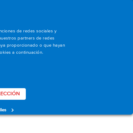
Sobre nosotros
Blog
ES
unciones de redes sociales y
nuestros partners de redes
 haya proporcionado o que hayan
okies a continuación.
SOLICITAR UN PRESUPUESTO
LECCIÓN
lles