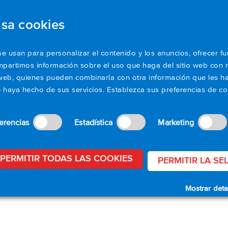
usa cookies
oductos
Aplicaciones
Recursos
Apoyo
se usan para personalizar el contenido y los anuncios, ofrecer f
ompartimos información sobre el uso que haga del sitio web con 
is web, quienes pueden combinarla con otra información que les
e haya hecho de sus servicios. Establezca sus preferencias de co
erencias
Estadística
Marketing
PERMITIR TODAS LAS COOKIES
PERMITIR LA SE
Mostrar deta