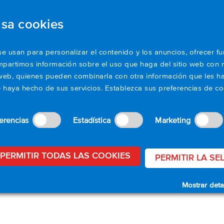
usa cookies
oductos
Aplicaciones
Recursos
Apoyo
se usan para personalizar el contenido y los anuncios, ofrecer f
ompartimos información sobre el uso que haga del sitio web con 
is web, quienes pueden combinarla con otra información que les
e haya hecho de sus servicios. Establezca sus preferencias de co
erencias
Estadística
Marketing
PERMITIR TODAS LAS COOKIES
PERMITIR LA SE
Mostrar deta