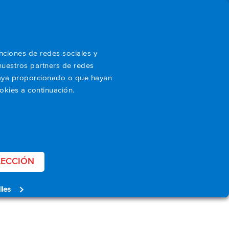
Sobre nosotros
Blog
ES
unciones de redes sociales y
nuestros partners de redes
 haya proporcionado o que hayan
okies a continuación.
SOLICITAR UN PRESUPUESTO
LECCIÓN
lles