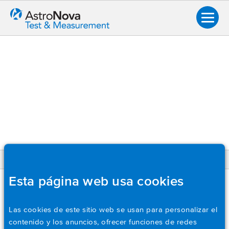
VOLVER
Visión general
Esta página web usa cookies
LC-40
Sistemas de adquisición de datos
Las cookies de este sitio web se usan para personalizar el
Juego de plomo con pinzas de pinza
Módulos de entrada
contenido y los anuncios, ofrecer funciones de redes